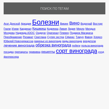
ПОИСК ПО ТЕГАМ
Болезни
Вино
Агат Донской
Аркадия
Викинг
Водограй
Восторг
Кишмиш
Гнили
Изюм
Кардинал
Кодрянка
Ливия
Лидия
Мерло
Милдью
Молдова
Надежда АЗОС
Оидиум
Оригинал
Плевен
Подарок Магарача
Преображение
Ризамат
Сватлана
Супер экстра
Сфинкс
Тимур
Фавор
Хлороз
Юбилей Новочеркасска
варенье из винограда
виды винограда
вредители
обрезка винограда
лечение винограда
побеги
польза винограда
сорт винограда
рецепты
посадка
препараты
прививка
уход
филлоксера