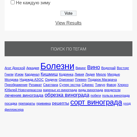
Не каждую зиму
View Results
ПОИСК ПО ТЕГАМ
Болезни
Вино
Агат Донской
Аркадия
Викинг
Водограй
Восторг
Кишмиш
Гнили
Изюм
Кардинал
Кодрянка
Ливия
Лидия
Мерло
Милдью
Молдова
Надежда АЗОС
Оидиум
Оригинал
Плевен
Подарок Магарача
Преображение
Ризамат
Сватлана
Супер экстра
Сфинкс
Тимур
Фавор
Хлороз
Юбилей Новочеркасска
варенье из винограда
виды винограда
вредители
обрезка винограда
лечение винограда
побеги
польза винограда
сорт винограда
рецепты
посадка
препараты
прививка
уход
филлоксера