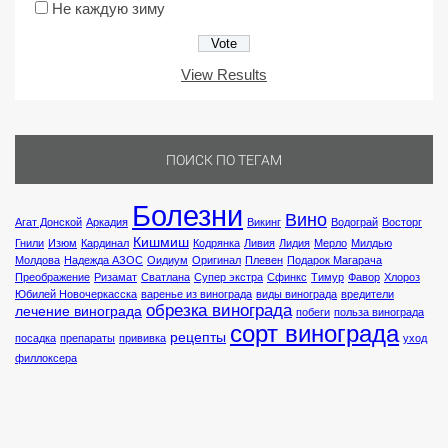
Не каждую зиму
View Results
ПОИСК ПО ТЕГАМ
Болезни
Вино
Агат Донской
Аркадия
Викинг
Водограй
Восторг
Кишмиш
Гнили
Изюм
Кардинал
Кодрянка
Ливия
Лидия
Мерло
Милдью
Молдова
Надежда АЗОС
Оидиум
Оригинал
Плевен
Подарок Магарача
Преображение
Ризамат
Сватлана
Супер экстра
Сфинкс
Тимур
Фавор
Хлороз
Юбилей Новочеркасска
варенье из винограда
виды винограда
вредители
обрезка винограда
лечение винограда
побеги
польза винограда
сорт винограда
рецепты
посадка
препараты
прививка
уход
филлоксера