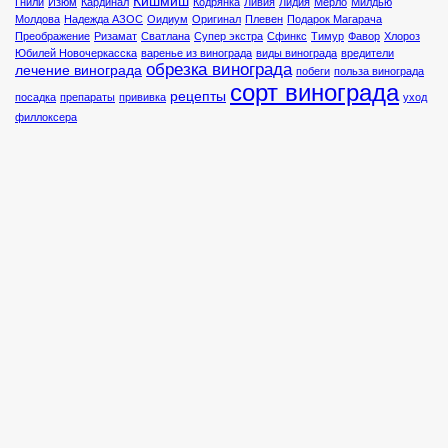
Кишмиш
Гнили
Изюм
Кардинал
Кодрянка
Ливия
Лидия
Мерло
Милдью
Молдова
Надежда АЗОС
Оидиум
Оригинал
Плевен
Подарок Магарача
Преображение
Ризамат
Сватлана
Супер экстра
Сфинкс
Тимур
Фавор
Хлороз
Юбилей Новочеркасска
варенье из винограда
виды винограда
вредители
обрезка винограда
лечение винограда
побеги
польза винограда
сорт винограда
рецепты
посадка
препараты
прививка
уход
филлоксера