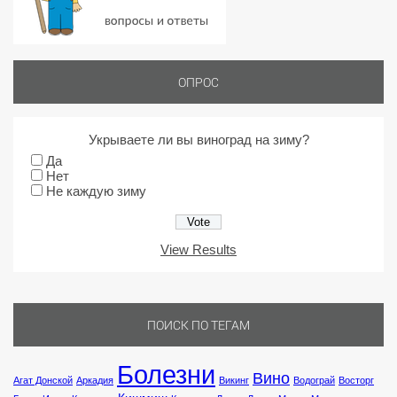
ОПРОС
Укрываете ли вы виноград на зиму?
Да
Нет
Не каждую зиму
View Results
ПОИСК ПО ТЕГАМ
Болезни
Вино
Агат Донской
Аркадия
Викинг
Водограй
Восторг