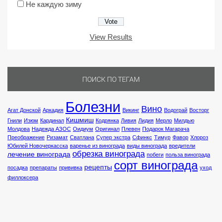
Не каждую зиму
View Results
ПОИСК ПО ТЕГАМ
Болезни
Вино
Агат Донской
Аркадия
Викинг
Водограй
Восторг
Кишмиш
Гнили
Изюм
Кардинал
Кодрянка
Ливия
Лидия
Мерло
Милдью
Молдова
Надежда АЗОС
Оидиум
Оригинал
Плевен
Подарок Магарача
Преображение
Ризамат
Сватлана
Супер экстра
Сфинкс
Тимур
Фавор
Хлороз
Юбилей Новочеркасска
варенье из винограда
виды винограда
вредители
обрезка винограда
лечение винограда
побеги
польза винограда
сорт винограда
рецепты
посадка
препараты
прививка
уход
филлоксера