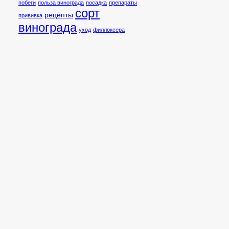
побеги
польза винограда
посадка
препараты
сорт
рецепты
прививка
винограда
уход
филлоксера