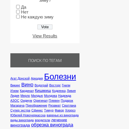
зиму?
Да
Нет
Не каждую зиму
View Results
ПОИСК ПО ТЕГАМ
Болезни
Агат Донской
Аркадия
Вино
Викинг
Водограй
Восторг
Гнили
Кишмиш
Изюм
Кардинал
Кодрянка
Ливия
Лидия
Мерло
Милдью
Молдова
Надежда
АЗОС
Оидиум
Оригинал
Плевен
Подарок
Магарача
Преображение
Ризамат
Сватлана
Супер экстра
Сфинкс
Тимур
Фавор
Хлороз
Юбилей Новочеркасска
варенье из винограда
лечение
виды винограда
вредители
обрезка винограда
винограда