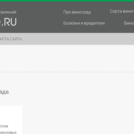
Сорта вино
Про виноград
Болезни и вредители
Вино
АРТА САЙТА
ада
ртом
московье