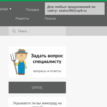
Для любых предложений по
града
Посадка
Уход
сайту: etalon56@cp9.ru
Рецепты
Разное
ОПРОС
Укрываете ли вы виноград на