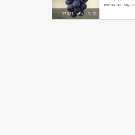
считается Кодрян
37821
3