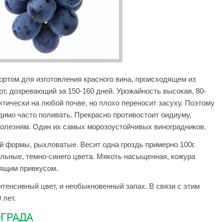
ртом для изготовления красного вина, происходящем из
т, дозревающий за 150-160 дней. Урожайность высокая, 80-
ктически на любой почве, но плохо переносит засуху. Поэтому
одимо часто поливать. Прекрасно противостоит оидиуму,
олезням. Один их самых морозоустойчивых виноградников.
й формы, рыхловатые. Весит одна гроздь примерно 100г.
альные, темно-синего цвета. Мякоть насыщенная, кожура
рящим привкусом.
тенсивный цвет, и необыкновенный запах. В связи с этим
 лет.
ОГРАДА