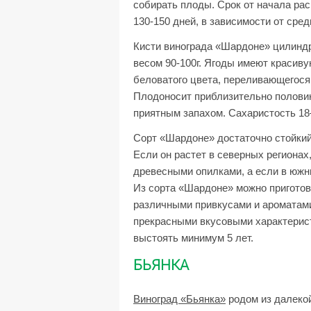
собирать плоды. Срок от начала рас
130-150 дней, в зависимости от сре
Кисти винограда «Шардоне» цилиндр
весом 90-100г. Ягоды имеют красив
беловатого цвета, переливающегося 
Плодоносит приблизительно половин
приятным запахом. Сахаристость 18—
Сорт «Шардоне» достаточно стойкий 
Если он растет в северных регионах
древесными опилками, а если в южны
Из сорта «Шардоне» можно приготов
различными привкусами и ароматами
прекрасными вкусовыми характерист
выстоять минимум 5 лет.
БЬЯНКА
Виноград «Бьянка»
родом из далекой