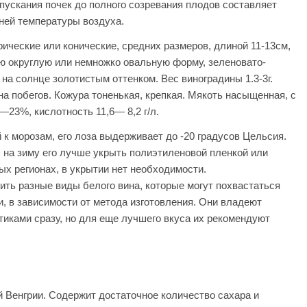
пускания почек до полного созревания плодов составляет
дней температуры воздуха.
ические или конические, средних размеров, длиной 11-13см,
ую округлую или немножко овальную форму, зеленовато-
на солнце золотистым оттенком. Вес виноградины 1.3-3г.
а побегов. Кожура тоненькая, крепкая. Мякоть насыщенная, с
23%, кислотность 11,6— 8,2 г/л.
к морозам, его лоза выдерживает до -20 градусов Цельсия.
, на зиму его лучше укрыть полиэтиленовой пленкой или
х регионах, в укрытии нет необходимости.
ить разные виды белого вина, которые могут похвастаться
, в зависимости от метода изготовления. Они владеют
иками сразу, но для еще лучшего вкуса их рекомендуют
 Венгрии. Содержит достаточное количество сахара и