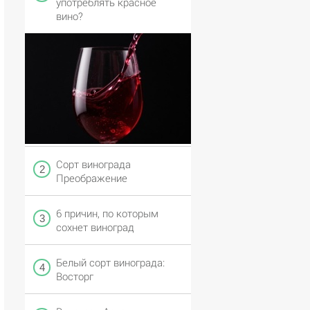
употреблять красное
вино?
Сорт винограда
Преображение
6 причин, по которым
сохнет виноград
Белый сорт винограда:
Восторг