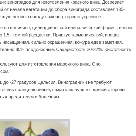
ших виноградов для изготовления красного вина. Дозревает
й от начала вегетации до сбора винограда составляет 135-
теплую летнюю погоду саженец хорошо укрепится.
ие по величине, цилиндрической или конической формы, весом
о 1.5г, темной расцветки. Привкус гармонический, иногда
ь насыщенная, сильно окрашенная, кожура едва заметная.
тельно 80% плодоносные. Сахаристость 20-22%. Кислотность
пользуют для изготовления марочного вина. Оно
сом.
 до -27 градусов Цельсия. Виноградники не требуют
та очень солнцелюбивые, сажать их лучше с южной стороны
ть к вредителям и болезням.