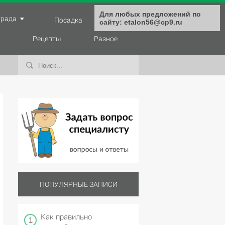
Для любых предложений по
града
Посадка
Уход
сайту: etalon56@cp9.ru
Рецепты
Разное
ПОПУЛЯРНЫЕ ЗАПИСИ
Как правильно