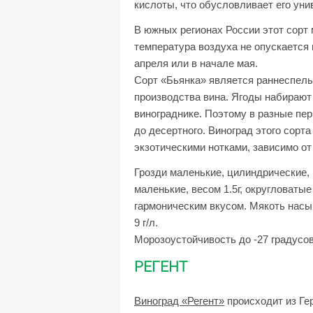
кислоты, что обусловливает его уни
В южных регионах России этот сорт 
температура воздуха не опускается 
апреля или в начале мая.
Сорт «Бьянка» является раннеспелы
производства вина. Ягоды набирают
винограднике. Поэтому в разные пер
до десертного. Виноград этого сорт
экзотическими нотками, зависимо от 
Грозди маленькие, цилиндрические, 
маленькие, весом 1.5г, округловатые
гармоническим вкусом. Мякоть насы
9 г/л.
Морозоустойчивость до -27 градусов
РЕГЕНТ
Виноград «Регент»
происходит из Ге