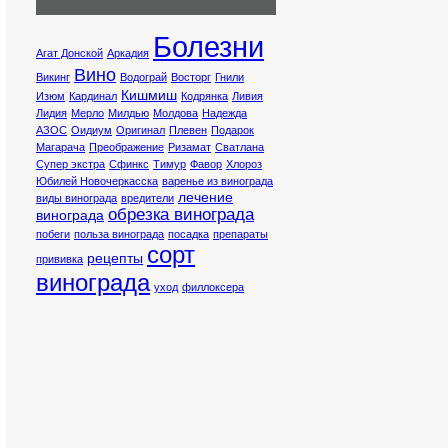
Болезни
Агат Донской
Аркадия
Вино
Викинг
Водограй
Восторг
Гнили
Кишмиш
Изюм
Кардинал
Кодрянка
Ливия
Лидия
Мерло
Милдью
Молдова
Надежда
АЗОС
Оидиум
Оригинал
Плевен
Подарок
Магарача
Преображение
Ризамат
Сватлана
Супер экстра
Сфинкс
Тимур
Фавор
Хлороз
Юбилей Новочеркасска
варенье из винограда
лечение
виды винограда
вредители
обрезка винограда
винограда
побеги
польза винограда
посадка
препараты
сорт
рецепты
прививка
винограда
уход
филлоксера