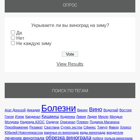
ОПРОС
Укрываете ли вы виноград на зиму?
Да
Нет
Не каждую зиму
View Results
ПОИСК ПО ТЕГАМ
Болезни
Вино
Агат Донской
Аркадия
Викинг
Водограй
Восторг
Кишмиш
Гнили
Изюм
Кардинал
Кодрянка
Ливия
Лидия
Мерло
Милдью
Молдова
Надежда АЗОС
Оидиум
Оригинал
Плевен
Подарок Магарача
Преображение
Ризамат
Сватлана
Супер экстра
Сфинкс
Тимур
Фавор
Хлороз
Юбилей Новочеркасска
варенье из винограда
виды винограда
вредители
обрезка винограда
лечение винограда
побеги
польза винограда