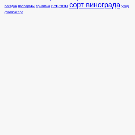
сорт винограда
рецепты
посадка
препараты
прививка
уход
филлоксера