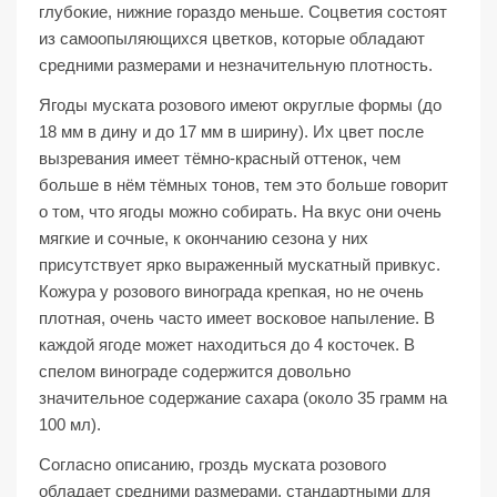
глубокие, нижние гораздо меньше. Соцветия состоят
из самоопыляющихся цветков, которые обладают
средними размерами и незначительную плотность.
Ягоды муската розового имеют округлые формы (до
18 мм в дину и до 17 мм в ширину). Их цвет после
вызревания имеет тёмно-красный оттенок, чем
больше в нём тёмных тонов, тем это больше говорит
о том, что ягоды можно собирать. На вкус они очень
мягкие и сочные, к окончанию сезона у них
присутствует ярко выраженный мускатный привкус.
Кожура у розового винограда крепкая, но не очень
плотная, очень часто имеет восковое напыление. В
каждой ягоде может находиться до 4 косточек. В
спелом винограде содержится довольно
значительное содержание сахара (около 35 грамм на
100 мл).
Согласно описанию, гроздь муската розового
обладает средними размерами, стандартными для