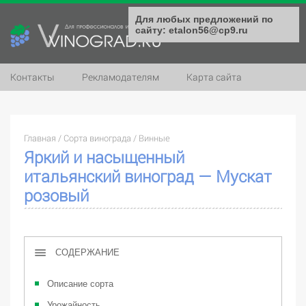
Для любых предложений по
сайту: etalon56@cp9.ru
Контакты
Рекламодателям
Карта сайта
Главная
/
Сорта винограда
/
Винные
Яркий и насыщенный
итальянский виноград — Мускат
розовый
СОДЕРЖАНИЕ
Описание сорта
Урожайность