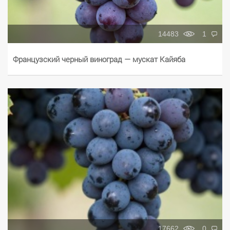
14483
1
Французский черный виноград — мускат Кайяба
17662
0