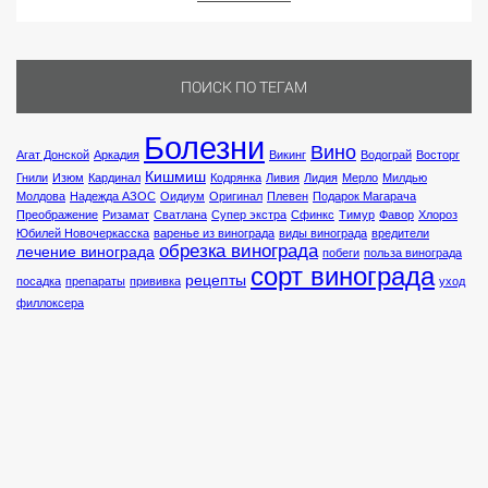
ПОИСК ПО ТЕГАМ
Болезни
Вино
Агат Донской
Аркадия
Викинг
Водограй
Восторг
Кишмиш
Гнили
Изюм
Кардинал
Кодрянка
Ливия
Лидия
Мерло
Милдью
Молдова
Надежда АЗОС
Оидиум
Оригинал
Плевен
Подарок Магарача
Преображение
Ризамат
Сватлана
Супер экстра
Сфинкс
Тимур
Фавор
Хлороз
Юбилей Новочеркасска
варенье из винограда
виды винограда
вредители
обрезка винограда
лечение винограда
побеги
польза винограда
сорт винограда
рецепты
посадка
препараты
прививка
уход
филлоксера