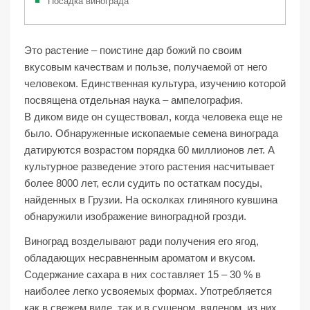
Посадка винограда
Это растение – поистине дар божий по своим
вкусовым качествам и пользе, получаемой от него
человеком. Единственная культура, изучению которой
посвящена отдельная наука – ампелография.
В диком виде он существовал, когда человека еще не
было. Обнаруженные ископаемые семена винограда
датируются возрастом порядка 60 миллионов лет. А
культурное разведение этого растения насчитывает
более 8000 лет, если судить по остаткам посуды,
найденных в Грузии. На осколках глиняного кувшина
обнаружили изображение виноградной грозди.
Виноград возделывают ради получения его ягод,
обладающих несравненным ароматом и вкусом.
Содержание сахара в них составляет 15 – 30 % в
наиболее легко усвояемых формах. Употребляется
как в свежем виде, так и в сушеном, вяленом, из них