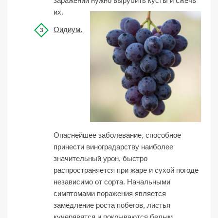
заражении нужно вырубить кусты и сжечь
их.
Оидиум.
Опаснейшее заболевание, способное
принести виноградарству наиболее
значительный урон, быстро
распространяется при жаре и сухой погоде
независимо от сорта. Начальными
симптомами поражения является
замедление роста побегов, листья
кучерявятся и покрываются белым