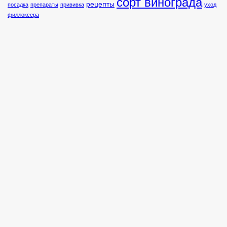
сорт винограда
рецепты
посадка
препараты
прививка
уход
филлоксера