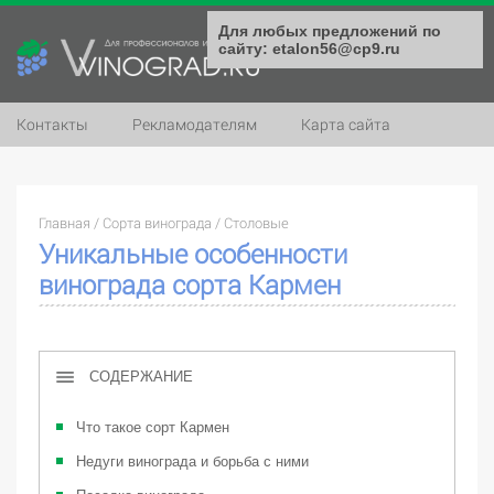
Для любых предложений по
сайту: etalon56@cp9.ru
Контакты
Рекламодателям
Карта сайта
Главная
/
Сорта винограда
/
Столовые
Уникальные особенности
винограда сорта Кармен
СОДЕРЖАНИЕ
Что такое сорт Кармен
Недуги винограда и борьба с ними