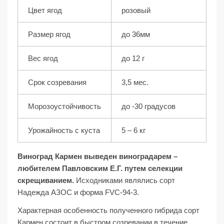
Цвет ягод
розовый
Размер ягод
до 36мм
Вес ягод
до 12 г
Срок созревания
3,5 мес.
Морозоустойчивость
до -30 градусов
Урожайность с куста
5 – 6 кг
Виноград Кармен выведен виноградарем –
любителем Павловским Е.Г. путем селекции
скрещиванием.
Исходниками являлись сорт
Надежда АЗОС и форма FVC-94-3.
Характерная особенность полученного гибрида сорт
Кармен состоит в быстром созревании в течение