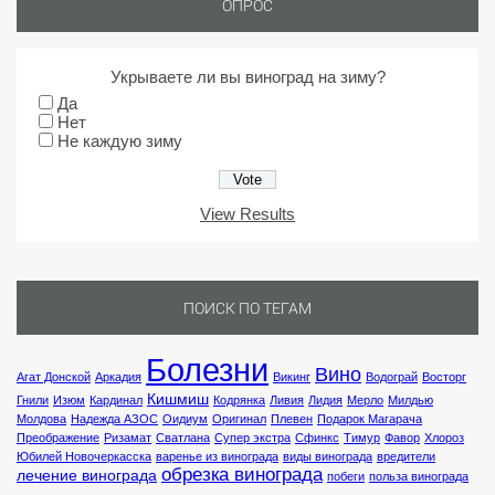
ОПРОС
Укрываете ли вы виноград на зиму?
Да
Нет
Не каждую зиму
View Results
ПОИСК ПО ТЕГАМ
Болезни
Вино
Агат Донской
Аркадия
Викинг
Водограй
Восторг
Кишмиш
Гнили
Изюм
Кардинал
Кодрянка
Ливия
Лидия
Мерло
Милдью
Молдова
Надежда АЗОС
Оидиум
Оригинал
Плевен
Подарок Магарача
Преображение
Ризамат
Сватлана
Супер экстра
Сфинкс
Тимур
Фавор
Хлороз
Юбилей Новочеркасска
варенье из винограда
виды винограда
вредители
обрезка винограда
лечение винограда
побеги
польза винограда