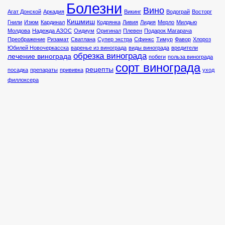
Болезни
Вино
Агат Донской
Аркадия
Викинг
Водограй
Восторг
Кишмиш
Гнили
Изюм
Кардинал
Кодрянка
Ливия
Лидия
Мерло
Милдью
Молдова
Надежда АЗОС
Оидиум
Оригинал
Плевен
Подарок Магарача
Преображение
Ризамат
Сватлана
Супер экстра
Сфинкс
Тимур
Фавор
Хлороз
Юбилей Новочеркасска
варенье из винограда
виды винограда
вредители
обрезка винограда
лечение винограда
побеги
польза винограда
сорт винограда
рецепты
посадка
препараты
прививка
уход
филлоксера