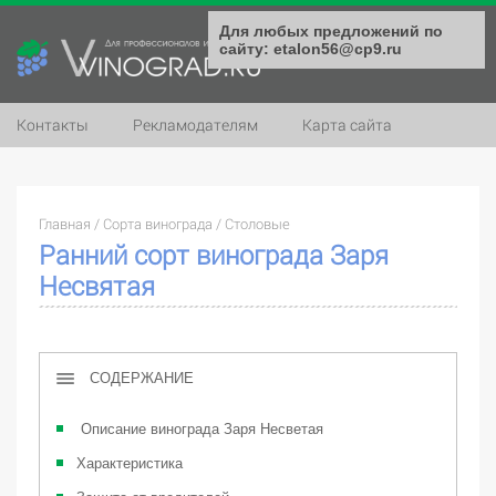
Для любых предложений по
сайту: etalon56@cp9.ru
Контакты
Рекламодателям
Карта сайта
Главная
/
Сорта винограда
/
Столовые
Ранний сорт винограда Заря
Несвятая
СОДЕРЖАНИЕ
Описание винограда Заря Несветая
Характеристика