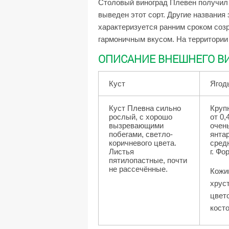
Столовый виноград Плевен получил с
выведен этот сорт. Другие названия
характеризуется ранним сроком соз
гармоничным вкусом. На территории
ОПИСАНИЕ ВНЕШНЕГО В
Куст
Ягод
Куст Плевна сильно
Круп
рослый, с хорошо
от 0,
вызревающими
очень
побегами, светло-
янтар
коричневого цвета.
сред
Листья
г. Фо
пятилопастные, почти
не рассечённые.
Кожи
хрус
цвет
косто