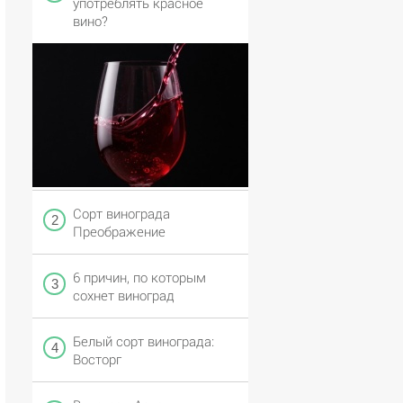
употреблять красное
вино?
Сорт винограда
Преображение
6 причин, по которым
сохнет виноград
Белый сорт винограда:
Восторг