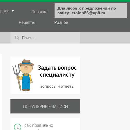
Для любых предложений по
града
Посадка
Уход
сайту: etalon56@cp9.ru
Рецепты
Разное
ПОПУЛЯРНЫЕ ЗАПИСИ
Как правильно