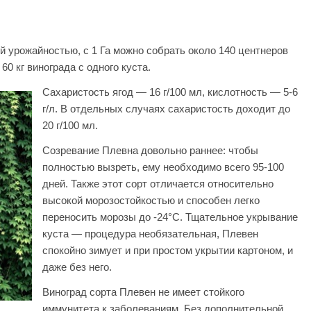
й урожайностью, с 1 Га можно собрать около 140 центнеров
60 кг винограда с одного куста.
Сахаристость ягод — 16 г/100 мл, кислотность — 5-6
г/л. В отдельных случаях сахаристость доходит до
20 г/100 мл.
Созревание Плевна довольно раннее: чтобы
полностью вызреть, ему необходимо всего 95-100
дней. Также этот сорт отличается относительно
высокой морозостойкостью и способен легко
переносить морозы до -24°С. Тщательное укрывание
куста — процедура необязательная, Плевен
спокойно зимует и при простом укрытии картоном, и
даже без него.
Виноград сорта Плевен не имеет стойкого
иммунитета к заболеваниям. Без дополнительной