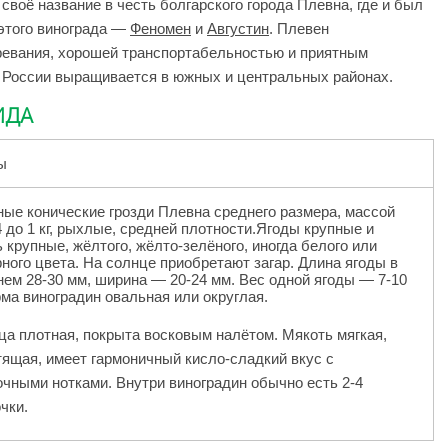
воё название в честь болгарского города Плевна, где и был
 этого винограда —
Феномен
и
Августин
. Плевен
ревания, хорошей транспортабельностью и приятным
 России выращивается в южных и центральных районах.
ИДА
ы
ные конические грозди Плевна среднего размера, массой
4 до 1 кг, рыхлые, средней плотности.Ягоды крупные и
 крупные, жёлтого, жёлто-зелёного, иногда белого или
ного цвета. На солнце приобретают загар. Длина ягоды в
нем 28-30 мм, ширина — 20-24 мм. Вес одной ягоды — 7-10
рма виноградин овальная или округлая.
ца плотная, покрыта восковым налётом. Мякоть мягкая,
тящая, имеет гармоничный кисло-сладкий вкус с
очными нотками. Внутри виноградин обычно есть 2-4
чки.