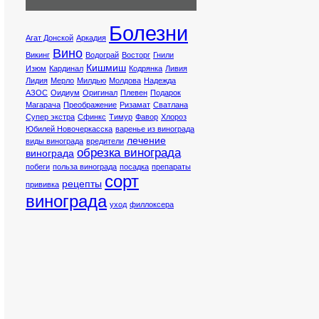
Болезни
Агат Донской
Аркадия
Вино
Викинг
Водограй
Восторг
Гнили
Кишмиш
Изюм
Кардинал
Кодрянка
Ливия
Лидия
Мерло
Милдью
Молдова
Надежда
АЗОС
Оидиум
Оригинал
Плевен
Подарок
Магарача
Преображение
Ризамат
Сватлана
Супер экстра
Сфинкс
Тимур
Фавор
Хлороз
Юбилей Новочеркасска
варенье из винограда
лечение
виды винограда
вредители
обрезка винограда
винограда
побеги
польза винограда
посадка
препараты
сорт
рецепты
прививка
винограда
уход
филлоксера