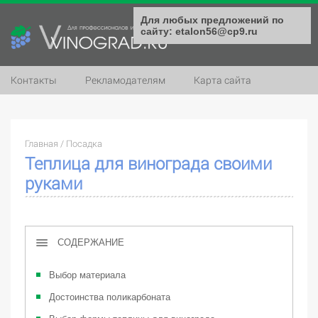
Для любых предложений по
сайту: etalon56@cp9.ru
Контакты
Рекламодателям
Карта сайта
Главная
/
Посадка
Теплица для винограда своими
руками
СОДЕРЖАНИЕ
Выбор материала
Достоинства поликарбоната