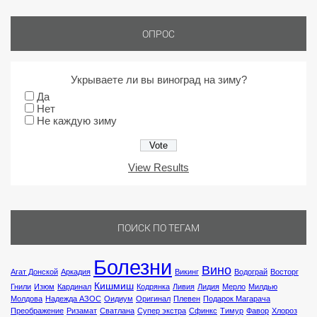
ОПРОС
Укрываете ли вы виноград на зиму?
Да
Нет
Не каждую зиму
View Results
ПОИСК ПО ТЕГАМ
Болезни
Вино
Агат Донской
Аркадия
Викинг
Водограй
Восторг
Кишмиш
Гнили
Изюм
Кардинал
Кодрянка
Ливия
Лидия
Мерло
Милдью
Молдова
Надежда АЗОС
Оидиум
Оригинал
Плевен
Подарок Магарача
Преображение
Ризамат
Сватлана
Супер экстра
Сфинкс
Тимур
Фавор
Хлороз