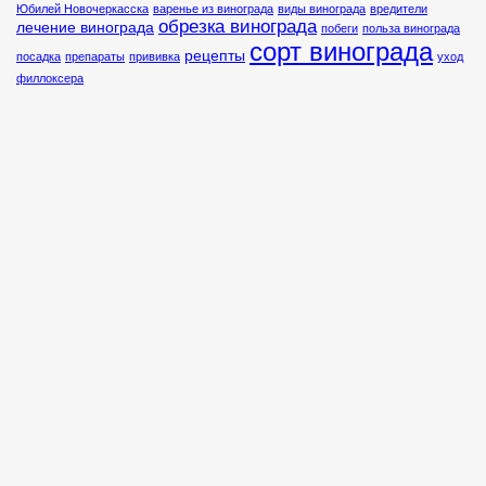
Юбилей Новочеркасска
варенье из винограда
виды винограда
вредители
обрезка винограда
лечение винограда
побеги
польза винограда
сорт винограда
рецепты
посадка
препараты
прививка
уход
филлоксера