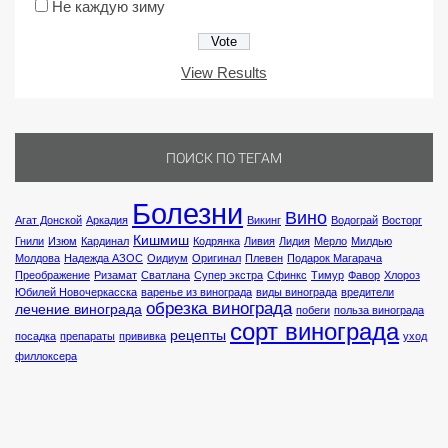
Не каждую зиму
View Results
ПОИСК ПО ТЕГАМ
Болезни
Вино
Агат Донской
Аркадия
Викинг
Водограй
Восторг
Кишмиш
Гнили
Изюм
Кардинал
Кодрянка
Ливия
Лидия
Мерло
Милдью
Молдова
Надежда АЗОС
Оидиум
Оригинал
Плевен
Подарок Магарача
Преображение
Ризамат
Сватлана
Супер экстра
Сфинкс
Тимур
Фавор
Хлороз
Юбилей Новочеркасска
варенье из винограда
виды винограда
вредители
обрезка винограда
лечение винограда
побеги
польза винограда
сорт винограда
рецепты
посадка
препараты
прививка
уход
филлоксера