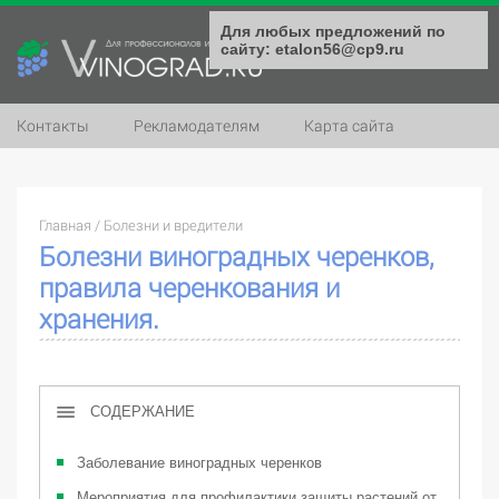
Для любых предложений по
сайту: etalon56@cp9.ru
Контакты
Рекламодателям
Карта сайта
Главная
/
Болезни и вредители
Болезни виноградных черенков,
правила черенкования и
хранения.
СОДЕРЖАНИЕ
Заболевание виноградных черенков
Мероприятия для профилактики защиты растений от